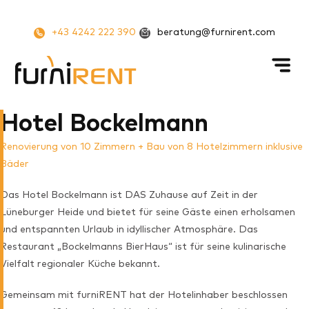
Zum
Inhalt
+43 4242 222 390
beratung@furnirent.com
springen
Hotel Bockelmann
Renovierung von 10 Zimmern + Bau von 8 Hotelzimmern inklusive
Bäder
Das Hotel Bockelmann ist DAS Zuhause auf Zeit in der
Lüneburger Heide und bietet für seine Gäste einen erholsamen
und entspannten Urlaub in idyllischer Atmosphäre. Das
Restaurant „Bockelmanns BierHaus“ ist für seine kulinarische
Vielfalt regionaler Küche bekannt.
Gemeinsam mit furniRENT hat der Hotelinhaber beschlossen